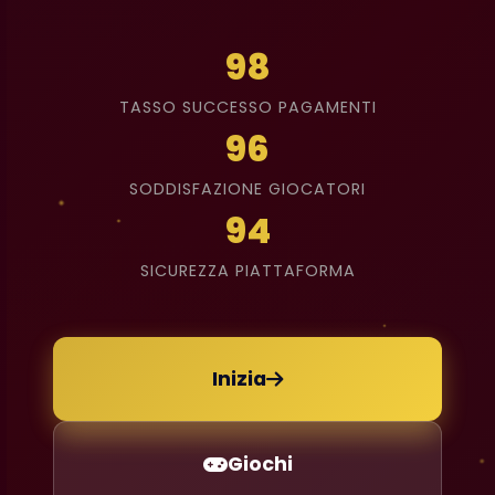
98
TASSO SUCCESSO PAGAMENTI
96
SODDISFAZIONE GIOCATORI
94
SICUREZZA PIATTAFORMA
Inizia
Giochi