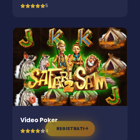
5
Video Poker
REGISTRATI
4