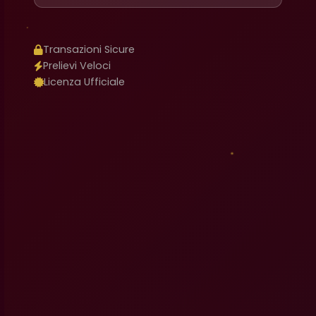
Transazioni Sicure
Prelievi Veloci
Licenza Ufficiale