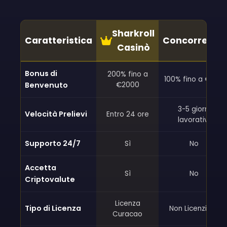
Sharkroll
Caratteristica
Concorrenza
Casinò
Bonus di
200% fino a
100% fino a €500
Benvenuto
€2000
3-5 giorni
Velocità Prelievi
Entro 24 ore
lavorativi
Supporto 24/7
Sì
No
Accetta
Sì
No
Criptovalute
Licenza
Tipo di Licenza
Non Licenziato
Curacao