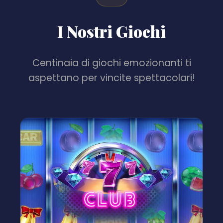
I Nostri Giochi
Centinaia di giochi emozionanti ti
aspettano per vincite spettacolari!