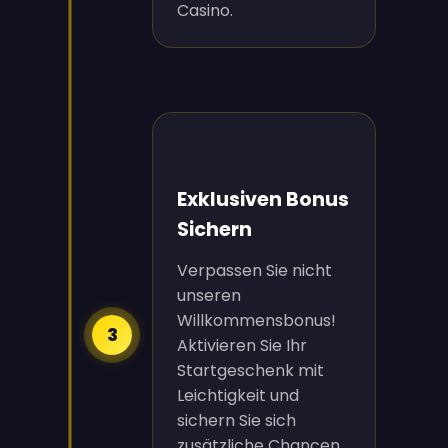
Casino.
Exklusiven Bonus
Sichern
Verpassen Sie nicht
unseren
Willkommensbonus!
3
Aktivieren Sie Ihr
Startgeschenk mit
Leichtigkeit und
sichern Sie sich
zusätzliche Chancen.