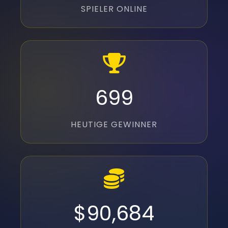
SPIELER ONLINE
749
HEUTIGE GEWINNER
$97,660