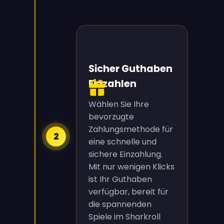
Sicher Guthaben
Einzahlen
Wählen Sie Ihre
bevorzugte
Zahlungsmethode für
2
eine schnelle und
sichere Einzahlung.
Mit nur wenigen Klicks
ist Ihr Guthaben
verfügbar, bereit für
die spannenden
Spiele im Sharkroll