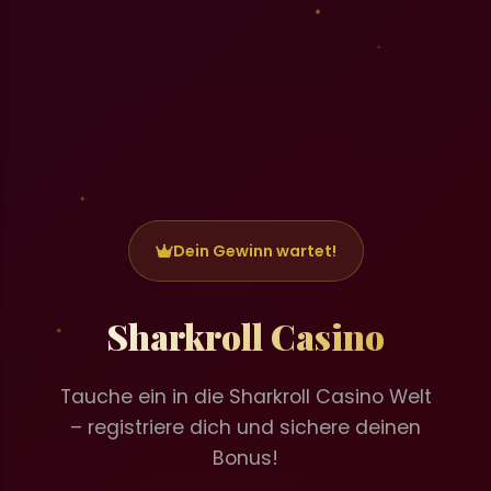
Dein Gewinn wartet!
Sharkroll Casino
Tauche ein in die Sharkroll Casino Welt
– registriere dich und sichere deinen
Bonus!