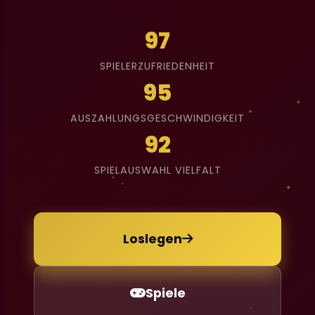
97
SPIELERZUFRIEDENHEIT
95
AUSZAHLUNGSGESCHWINDIGKEIT
92
SPIELAUSWAHL VIELFALT
Loslegen
Spiele