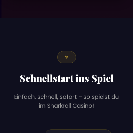
✨
Schnellstart ins Spiel
Einfach, schnell, sofort – so spielst du
im Sharkroll Casino!