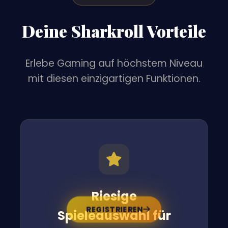
Deine Sharkroll Vorteile
Erlebe Gaming auf höchstem Niveau
mit diesen einzigartigen Funktionen.
Riesige
REGISTRIEREN
Spieleauswahl für