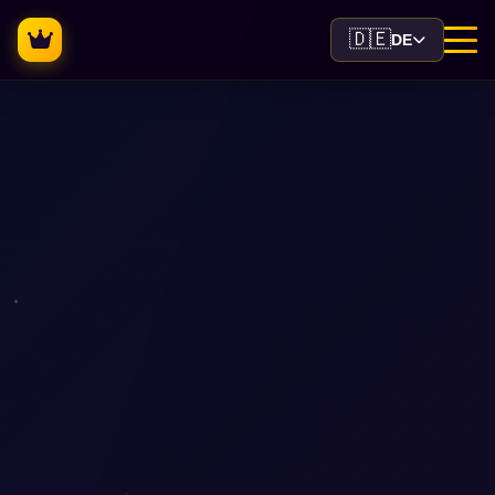
🇩🇪
DE