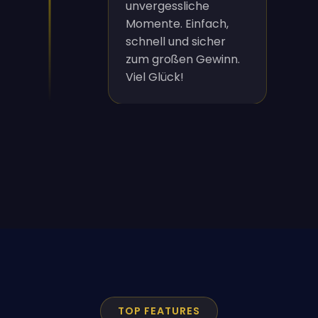
unvergessliche
Momente. Einfach,
schnell und sicher
zum großen Gewinn.
Viel Glück!
TOP FEATURES