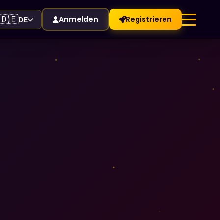
🇩🇪
Anmelden
Registrieren
DE