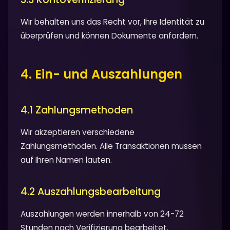
Wir behalten uns das Recht vor, Ihre Identität zu
überprüfen und können Dokumente anfordern.
4. Ein- und Auszahlungen
4.1 Zahlungsmethoden
Wir akzeptieren verschiedene
Zahlungsmethoden. Alle Transaktionen müssen
auf Ihren Namen lauten.
4.2 Auszahlungsbearbeitung
Auszahlungen werden innerhalb von 24-72
Stunden nach Verifizierung bearbeitet.